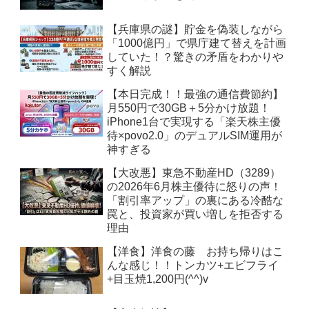
【兵庫県の謎】貯金を偽装しながら
「1000億円」で県庁建て替えを計画
していた！？驚きの矛盾をわかりや
すく解説
【本日完成！！最強の通信費節約】
月550円で30GB＋5分かけ放題！
iPhone1台で実現する「楽天株主優
待×povo2.0」のデュアルSIM運用が
神すぎる
【大改悪】東急不動産HD（3289）
の2026年6月株主優待に怒りの声！
「割引率アップ」の裏にある冷酷な
罠と、投資家が買い増しを拒否する
理由
【洋食】洋食の藤 お持ち帰りはこ
んな感じ！！トンカツ+エビフライ
+目玉焼1,200円(^^)v