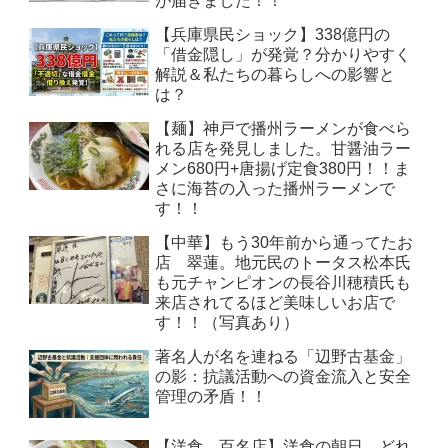
が届きました！！
【兵庫県民ショック】338億円の
「借金隠し」が発覚？分かりやすく
解説＆私たちの暮らしへの影響と
は？
【麺】神戸で播州ラーメンが食べら
れる店を発見しました。甘醤油ラー
メン680円+唐揚げ定食380円！！ま
さに海苔の入った播州ラーメンで
す！！
【中華】もう30年前から通ってたお
店 翠蓮。地元民のトータス松本氏
も元チャンピオンの長谷川穂積氏も
来店されてるほど美味しいお店で
す！！（写真あり）
著名人が名を連ねる「辺野古基金」
の影：抗議活動への資金流入と安全
管理の矛盾！！
【洋食 百名店】洋食の朝日 どれ