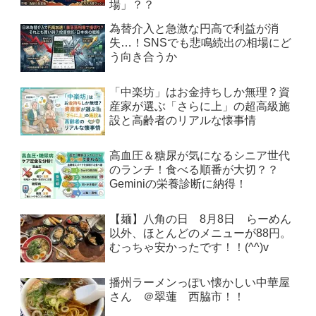
場」？？
為替介入と急激な円高で利益が消
失…！SNSでも悲鳴続出の相場にど
う向き合うか
「中楽坊」はお金持ちしか無理？資
産家が選ぶ「さらに上」の超高級施
設と高齢者のリアルな懐事情
高血圧＆糖尿が気になるシニア世代
のランチ！食べる順番が大切？？
Geminiの栄養診断に納得！
【麺】八角の日 8月8日 らーめん
以外、ほとんどのメニューが88円。
むっちゃ安かったです！！(^^)v
播州ラーメンっぽい懐かしい中華屋
さん ＠翠蓮 西脇市！！