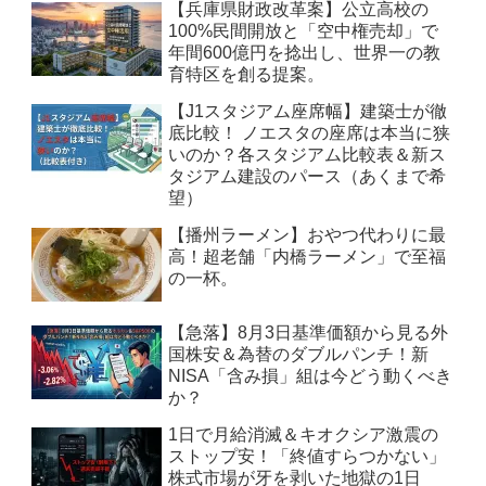
【兵庫県財政改革案】公立高校の
100%民間開放と「空中権売却」で
年間600億円を捻出し、世界一の教
育特区を創る提案。
【J1スタジアム座席幅】建築士が徹
底比較！ ノエスタの座席は本当に狭
いのか？各スタジアム比較表＆新ス
タジアム建設のパース（あくまで希
望）
【播州ラーメン】おやつ代わりに最
高！超老舗「内橋ラーメン」で至福
の一杯。
【急落】8月3日基準価額から見る外
国株安＆為替のダブルパンチ！新
NISA「含み損」組は今どう動くべき
か？
1日で月給消滅＆キオクシア激震の
ストップ安！「終値すらつかない」
株式市場が牙を剥いた地獄の1日