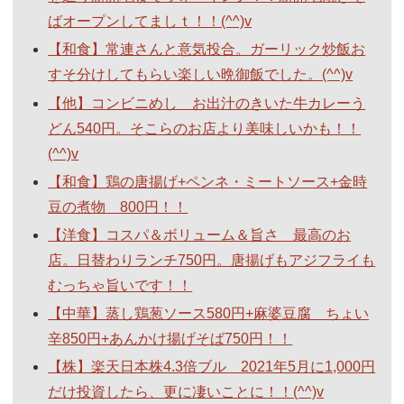
ばオープンしてましｔ！！(^^)v
【和食】常連さんと意気投合。ガーリック炒飯お
すそ分けしてもらい楽しい晩御飯でした。(^^)v
【他】コンビニめし お出汁のきいた牛カレーう
どん540円。そこらのお店より美味しいかも！！
(^^)v
【和食】鶏の唐揚げ+ペンネ・ミートソース+金時
豆の煮物 800円！！
【洋食】コスパ＆ボリューム＆旨さ 最高のお
店。日替わりランチ750円。唐揚げもアジフライも
むっちゃ旨いです！！
【中華】蒸し鶏葱ソース580円+麻婆豆腐 ちょい
辛850円+あんかけ揚げそば750円！！
【株】楽天日本株4.3倍ブル 2021年5月に1,000円
だけ投資したら、更に凄いことに！！(^^)v