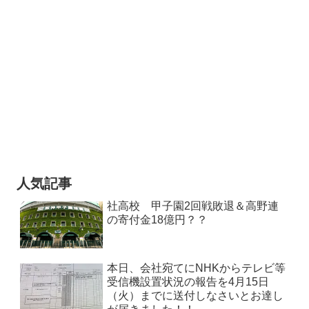
人気記事
社高校 甲子園2回戦敗退＆高野連
の寄付金18億円？？
本日、会社宛てにNHKからテレビ等
受信機設置状況の報告を4月15日
（火）までに送付しなさいとお達し