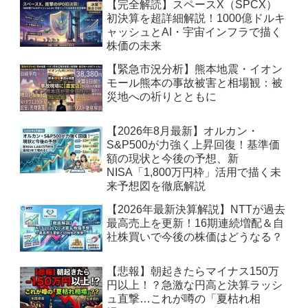
【完全解読】スペースX（SPCX）
初決算を超詳細解説！1000億ドルキ
ャッシュとAI・宇宙インフラで描く
株価の未来
【緊急市況分析】熊本地震・イオン
モール熊本の事故被害と相場観：被
災地への祈りとともに
【2026年8月最新】オルカン・
S&P500が力強く上昇回復！基準価
額の現状と今後の予想、新
NISA「1,800万円枠」活用で描く未
来予想図を徹底解説
【2026年最新決算解説】NTTが過去
最高売上を更新！16期連続増配＆自
社株買いで今後の株価はどうなる？
【悲報】朝起きたらマイナス150万
円以上！？急激な円高と決算ラッシ
ュ直撃…これが噂の「夏枯れ相