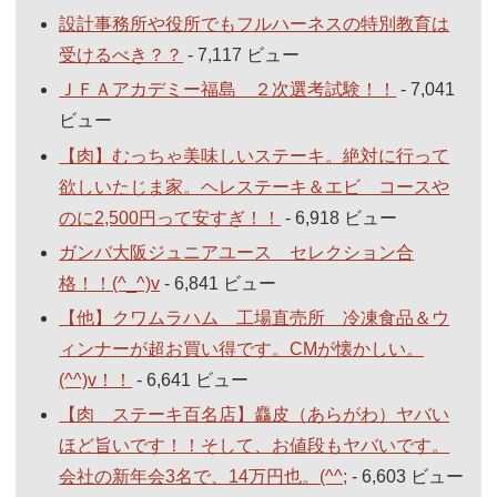
設計事務所や役所でもフルハーネスの特別教育は
受けるべき？？
- 7,117 ビュー
ＪＦＡアカデミー福島 ２次選考試験！！
- 7,041
ビュー
【肉】むっちゃ美味しいステーキ。絶対に行って
欲しいたじま家。ヘレステーキ＆エビ コースや
のに2,500円って安すぎ！！
- 6,918 ビュー
ガンバ大阪ジュニアユース セレクション合
格！！(^_^)v
- 6,841 ビュー
【他】クワムラハム 工場直売所 冷凍食品＆ウ
ィンナーが超お買い得です。CMが懐かしい。
(^^)v！！
- 6,641 ビュー
【肉 ステーキ百名店】麤皮（あらがわ）ヤバい
ほど旨いです！！そして、お値段もヤバいです。
会社の新年会3名で、14万円也。(^^;
- 6,603 ビュー