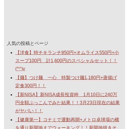
人気の投稿とページ
【洋食】特チキランチ950円+オムライス550円+小
スープ100円 計1,600円のスペシャルセット！！
(^^)v
【麺】つけ麺 一心 特製つけ麺1,180円+唐揚げ
定食300円！！
【新NISA】新NISA成長投資枠 1月10日に240万
円全額ぶっこんでみた結果！！3月23日現在の結果
がヤバい！！
【健康第一】コナミで運動再開+メトロ卓球場の横
を通り新開地までウォーキング！！新開地焼きそ