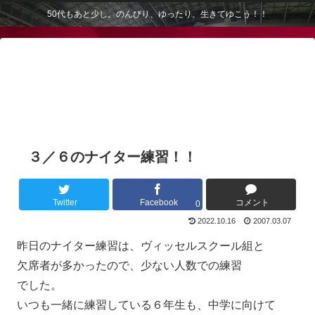
50代もあと少し。のんびり、ゆったり、生きてゆこう！！
３／６のナイター練習！！
Twitter
Facebook
コメント
0
2022.10.16
2007.03.07
昨日のナイター練習は、ヴィッセルスクール組と
欠席者が多かったので、少ない人数での練習
でした。
いつも一緒に練習している６年生も、中学に向けて