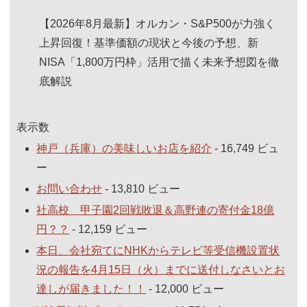
【2026年8月最新】オルカン・S&P500が力強く
上昇回復！基準価額の現状と今後の予想、新
NISA「1,800万円枠」活用で描く未来予想図を徹
底解説
表示数
神戸（兵庫）の美味しいお店を紹介
- 16,749 ビュ
ー
お問い合わせ
- 13,810 ビュー
社高校 甲子園2回戦敗退＆高野連の寄付金18億
円？？
- 12,159 ビュー
本日、会社宛てにNHKからテレビ等受信機設置状
況の報告を4月15日（火）までに送付しなさいとお
達しが届きました！！
- 12,000 ビュー