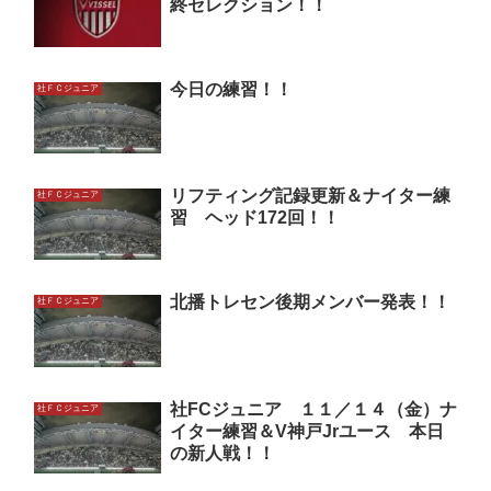
終セレクション！！
今日の練習！！
社ＦＣジュニア
リフティング記録更新＆ナイター練
社ＦＣジュニア
習 ヘッド172回！！
北播トレセン後期メンバー発表！！
社ＦＣジュニア
社FCジュニア １１／１４（金）ナ
社ＦＣジュニア
イター練習＆V神戸Jrユース 本日
の新人戦！！