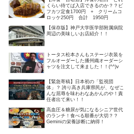
くらい待てば入店できるのか？？ビ
フカツ定食1700円 + クリームコ
ロッケ250円 合計 1950円
【保存版】神戸大学医学部附属病院
周辺の美味しいお店紹介！！
トータス松本さんもステージ衣装を
フルオーダーした播州織オーダーシ
ャツを注文して来ました！！(^^)v
【緊急寄稿】日本初の「監視団
体」？ 誇り高き兵庫県民が、なぜこ
んな屈辱を味わわなあかんのや！責
任者出て来い！！
高血圧＆糖尿が気になるシニア世代
のランチ！食べる順番が大切？？
Geminiの栄養診断に納得！