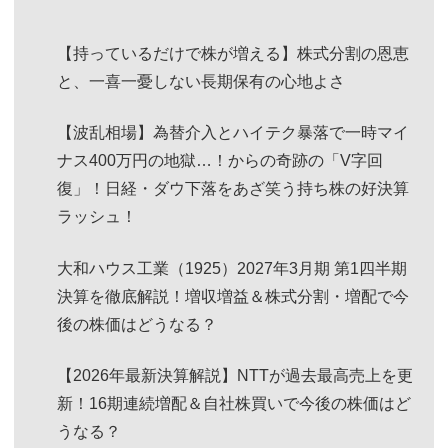
【持っているだけで株が増える】株式分割の恩恵
と、一喜一憂しない長期保有の心地よさ
【波乱相場】為替介入とハイテク暴落で一時マイ
ナス400万円の地獄…！からの奇跡の「V字回
復」！日経・ダウ下落をあざ笑う持ち株の好決算
ラッシュ！
大和ハウス工業（1925）2027年3月期 第1四半期
決算を徹底解説！増収増益＆株式分割・増配で今
後の株価はどうなる？
【2026年最新決算解説】NTTが過去最高売上を更
新！16期連続増配＆自社株買いで今後の株価はど
うなる？