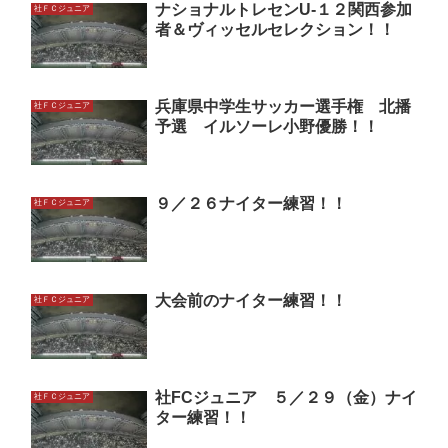
ナショナルトレセンU-１２関西参加
社ＦＣジュニア
者＆ヴィッセルセレクション！！
兵庫県中学生サッカー選手権 北播
社ＦＣジュニア
予選 イルソーレ小野優勝！！
９／２６ナイター練習！！
社ＦＣジュニア
大会前のナイター練習！！
社ＦＣジュニア
社FCジュニア ５／２９（金）ナイ
社ＦＣジュニア
ター練習！！