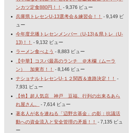
ンカツ定食880円！！
- 9,376 ビュー
兵庫県トレセンU-13選考会＆練習会！！
- 9,149 ビ
ュー
今年度北播トレセンメンバー（U-13)＆県トレ（U-
13)！！
- 9,132 ビュー
ラーメン食べよう
- 8,883 ビュー
【中華】コスパ最高のランチ ＠木欄（ムーラ
ン） 加東市！！
- 8,146 ビュー
ナショナルトレセンU-１２関西＆進路決定！！
-
7,931 ビュー
【他】超人気店 神戸 豆福。行列の出来るあら
れ屋さん。
- 7,614 ビュー
著名人が名を連ねる「辺野古基金」の影：抗議活
動への資金流入と安全管理の矛盾！！
- 7,135 ビュ
ー