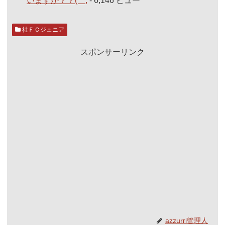
いますか？？(^^;
- 6,146 ビュー
社ＦＣジュニア
スポンサーリンク
azzurri管理人