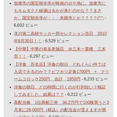
加東市の国宝朝光寺が映画のロケ地に。加東市に
もキムタクと綾瀬はるかが来たのかな？？まさ
か、国宝朝光寺が・・・本能寺とか？？？？(^^;
-
6,602 ビュー
滝川第二高校サッカー部セレクション当日 2010
年8月30日！！
- 6,529 ビュー
【中華】中華の有名老舗店 ＠三木一貫楼 三木
市！！
- 6,297 ビュー
【洋食 百名店】洋食の朝日 どれくらい待てば
入店できるのか？？ビフカツ定食1700円 + クリ
ームコロッケ250円 合計 1950円
- 6,233 ビュー
洋食の朝日 どの時間に行くのが行列短い？検証
してみました。結果は？？
- 6,212 ビュー
高配当株 1位商船三井 36.2万円で100株買うと3
月末に26,000円（税込）の配当金が貰えますが買