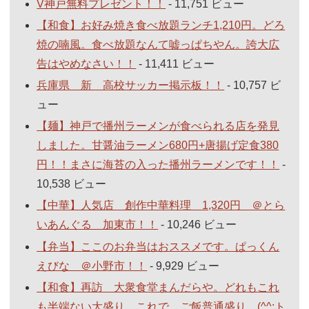
V神戸無料プレゼント！！
- 11,751 ビュー
【和食】お好み焼き食べ放題ランチ1,210円。どろ
焼の喃風。食べ放題なんて嘘っぱちやん。誇大広
告はやめなさい！！
- 11,411 ビュー
兵庫県 新 高校サッカー掲示板！！
- 10,757 ビ
ュー
【麺】神戸で播州ラーメンが食べられる店を発見
しました。甘醤油ラーメン680円+唐揚げ定食380
円！！まさに海苔の入った播州ラーメンです！！
-
10,538 ビュー
【中華】人気店 創作中華料理 1,320円 ＠とら
いあんぐる 加東市！！
- 10,246 ビュー
【弁当】ここのお弁当はおススメです。ぱっくん
えびな ＠小野市！！
- 9,929 ビュー
【和食】再訪 大衆食堂まんだらや。どれもこれ
も半端ない大盛り。これで、ご飯普通盛り。(^^;ト