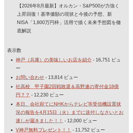
【2026年8月最新】オルカン・S&P500が力強く
上昇回復！基準価額の現状と今後の予想、新
NISA「1,800万円枠」活用で描く未来予想図を徹
底解説
表示数
神戸（兵庫）の美味しいお店を紹介
- 16,751 ビュ
ー
お問い合わせ
- 13,814 ビュー
社高校 甲子園2回戦敗退＆高野連の寄付金18億
円？？
- 12,230 ビュー
本日、会社宛てにNHKからテレビ等受信機設置状
況の報告を4月15日（火）までに送付しなさいとお
達しが届きました！！
- 12,000 ビュー
V神戸無料プレゼント！！
- 11,752 ビュー