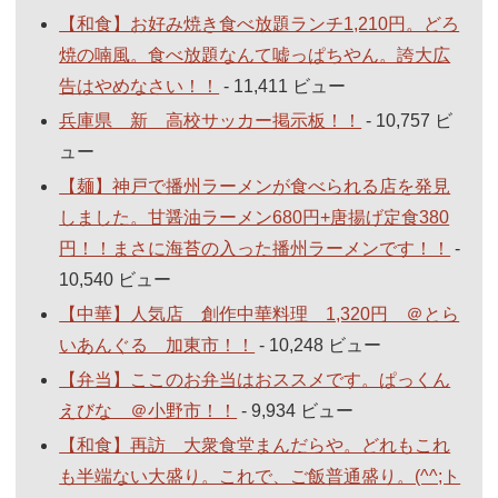
【和食】お好み焼き食べ放題ランチ1,210円。どろ
焼の喃風。食べ放題なんて嘘っぱちやん。誇大広
告はやめなさい！！
- 11,411 ビュー
兵庫県 新 高校サッカー掲示板！！
- 10,757 ビ
ュー
【麺】神戸で播州ラーメンが食べられる店を発見
しました。甘醤油ラーメン680円+唐揚げ定食380
円！！まさに海苔の入った播州ラーメンです！！
-
10,540 ビュー
【中華】人気店 創作中華料理 1,320円 ＠とら
いあんぐる 加東市！！
- 10,248 ビュー
【弁当】ここのお弁当はおススメです。ぱっくん
えびな ＠小野市！！
- 9,934 ビュー
【和食】再訪 大衆食堂まんだらや。どれもこれ
も半端ない大盛り。これで、ご飯普通盛り。(^^;ト