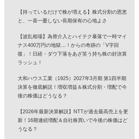
【持っているだけで株が増える】株式分割の恩恵
と、一喜一憂しない長期保有の心地よさ
【波乱相場】為替介入とハイテク暴落で一時マイ
ナス400万円の地獄…！からの奇跡の「V字回
復」！日経・ダウ下落をあざ笑う持ち株の好決算
ラッシュ！
大和ハウス工業（1925）2027年3月期 第1四半期
決算を徹底解説！増収増益＆株式分割・増配で今
後の株価はどうなる？
【2026年最新決算解説】NTTが過去最高売上を更
新！16期連続増配＆自社株買いで今後の株価はど
うなる？