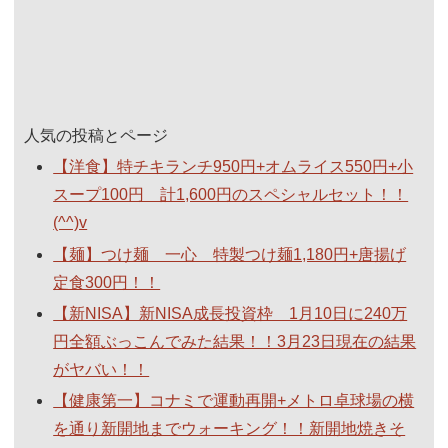
人気の投稿とページ
【洋食】特チキランチ950円+オムライス550円+小
スープ100円 計1,600円のスペシャルセット！！
(^^)v
【麺】つけ麺 一心 特製つけ麺1,180円+唐揚げ
定食300円！！
【新NISA】新NISA成長投資枠 1月10日に240万
円全額ぶっこんでみた結果！！3月23日現在の結果
がヤバい！！
【健康第一】コナミで運動再開+メトロ卓球場の横
を通り新開地までウォーキング！！新開地焼きそ