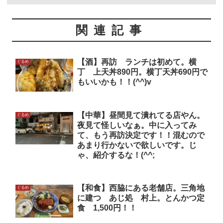
関連記事
【酒】再訪 ランチは初めて。横
ぐるめ
丁 上天丼890円。横丁天丼690円で
もいいかも！！(^^)v
【中華】昼間見て潰れてる店やん。
ぐるめ
夜見て怪しいなぁ。中に入ってみ
て、もう再訪決定です！！混むので
あまり行かないで欲しいです。じ
ゃ、紹介するな！(^^;
【和食】西脇にある老舗店。三角地
ぐるめ
に建つ あじ処 村上。とんかつ定
食 1,500円！！