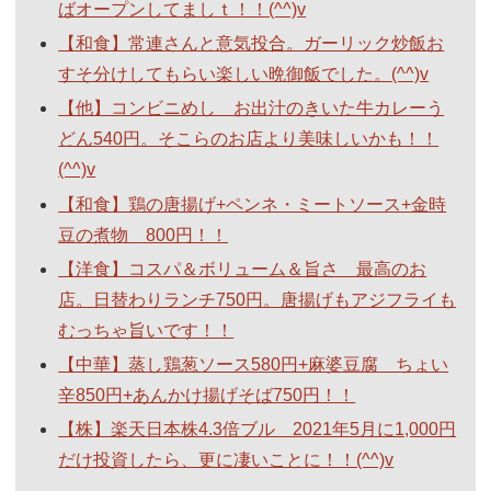
ばオープンしてましｔ！！(^^)v
【和食】常連さんと意気投合。ガーリック炒飯お
すそ分けしてもらい楽しい晩御飯でした。(^^)v
【他】コンビニめし お出汁のきいた牛カレーう
どん540円。そこらのお店より美味しいかも！！
(^^)v
【和食】鶏の唐揚げ+ペンネ・ミートソース+金時
豆の煮物 800円！！
【洋食】コスパ＆ボリューム＆旨さ 最高のお
店。日替わりランチ750円。唐揚げもアジフライも
むっちゃ旨いです！！
【中華】蒸し鶏葱ソース580円+麻婆豆腐 ちょい
辛850円+あんかけ揚げそば750円！！
【株】楽天日本株4.3倍ブル 2021年5月に1,000円
だけ投資したら、更に凄いことに！！(^^)v