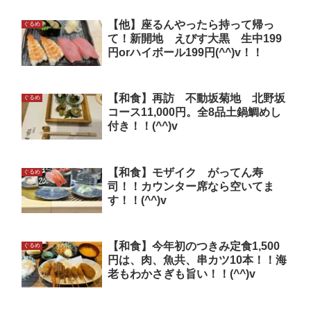
【他】座るんやったら持って帰っ
ぐるめ
て！新開地 えびす大黒 生中199
円orハイボール199円(^^)v！！
【和食】再訪 不動坂菊地 北野坂
ぐるめ
コース11,000円。全8品土鍋鯛めし
付き！！(^^)v
【和食】モザイク がってん寿
ぐるめ
司！！カウンター席なら空いてま
す！！(^^)v
【和食】今年初のつきみ定食1,500
ぐるめ
円は、肉、魚共、串カツ10本！！海
老もわかさぎも旨い！！(^^)v