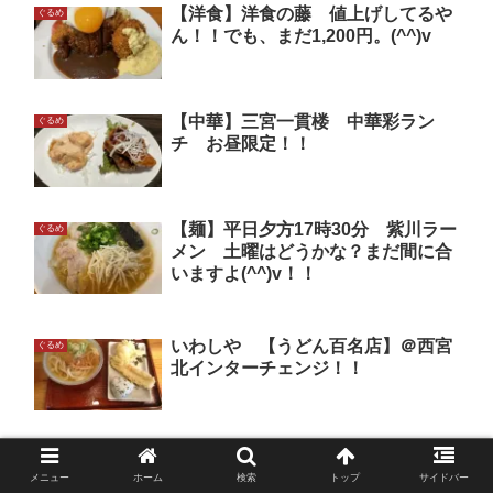
【洋食】洋食の藤 値上げしてるや
ぐるめ
ん！！でも、まだ1,200円。(^^)v
【中華】三宮一貫楼 中華彩ラン
ぐるめ
チ お昼限定！！
【麺】平日夕方17時30分 紫川ラー
ぐるめ
メン 土曜はどうかな？まだ間に合
いますよ(^^)v！！
いわしや 【うどん百名店】＠西宮
ぐるめ
北インターチェンジ！！
【麺】西脇播州ラーメンの老舗店。
ぐるめ
西脇大橋ラーメン。やっぱり旨いよ
メニュー
ホーム
検索
トップ
サイドバー