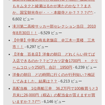
もキムタクと綾瀬はるかが来たのかな？？まさ
か、国宝朝光寺が・・・本能寺とか？？？？(^^;
-
6,602 ビュー
滝川第二高校サッカー部セレクション当日 2010
年8月30日！！
- 6,529 ビュー
【中華】中華の有名老舗店 ＠三木一貫楼 三木
市！！
- 6,297 ビュー
【洋食 百名店】洋食の朝日 どれくらい待てば
入店できるのか？？ビフカツ定食1700円 + クリ
ームコロッケ250円 合計 1950円
- 6,239 ビュー
洋食の朝日 どの時間に行くのが行列短い？検証
してみました。結果は？？
- 6,213 ビュー
高配当株 1位商船三井 36.2万円で100株買うと3
月末に26,000円（税込）の配当金が貰えますが買
いますか？？(^^;
- 6,146 ビュー