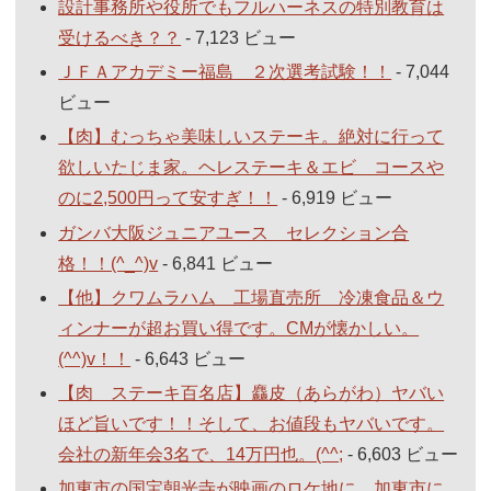
設計事務所や役所でもフルハーネスの特別教育は
受けるべき？？
- 7,123 ビュー
ＪＦＡアカデミー福島 ２次選考試験！！
- 7,044
ビュー
【肉】むっちゃ美味しいステーキ。絶対に行って
欲しいたじま家。ヘレステーキ＆エビ コースや
のに2,500円って安すぎ！！
- 6,919 ビュー
ガンバ大阪ジュニアユース セレクション合
格！！(^_^)v
- 6,841 ビュー
【他】クワムラハム 工場直売所 冷凍食品＆ウ
ィンナーが超お買い得です。CMが懐かしい。
(^^)v！！
- 6,643 ビュー
【肉 ステーキ百名店】麤皮（あらがわ）ヤバい
ほど旨いです！！そして、お値段もヤバいです。
会社の新年会3名で、14万円也。(^^;
- 6,603 ビュー
加東市の国宝朝光寺が映画のロケ地に。加東市に