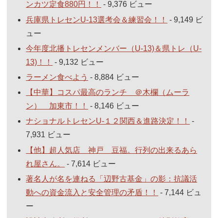
ンカツ定食880円！！
- 9,376 ビュー
兵庫県トレセンU-13選考会＆練習会！！
- 9,149 ビ
ュー
今年度北播トレセンメンバー（U-13)＆県トレ（U-
13)！！
- 9,132 ビュー
ラーメン食べよう
- 8,884 ビュー
【中華】コスパ最高のランチ ＠木欄（ムーラ
ン） 加東市！！
- 8,146 ビュー
ナショナルトレセンU-１２関西＆進路決定！！
-
7,931 ビュー
【他】超人気店 神戸 豆福。行列の出来るあら
れ屋さん。
- 7,614 ビュー
著名人が名を連ねる「辺野古基金」の影：抗議活
動への資金流入と安全管理の矛盾！！
- 7,144 ビュ
ー