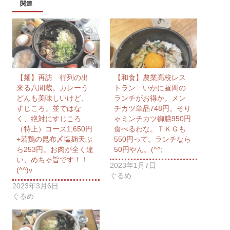
関連
【麺】再訪 行列の出
【和食】農業高校レス
来る八間蔵。カレーう
トラン いかに昼間の
どんも美味しいけど、
ランチがお得か。メン
すじころ。並ではな
チカツ単品748円。そり
く、絶対にすじころ
ゃミンチカツ御膳950円
（特上）コース1,650円
食べるわな。ＴＫＧも
+若鶏の昆布〆塩麹天ぷ
550円って。ランチなら
ら253円。お肉が全く違
50円やん。(^^;
い、めちゃ旨です！！
2023年1月7日
(^^)v
ぐるめ
2023年3月6日
ぐるめ