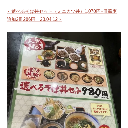
＜選べるそば丼セット（ミニカツ丼）1,070円+皿蕎麦
追加2皿286円 23.04.12＞