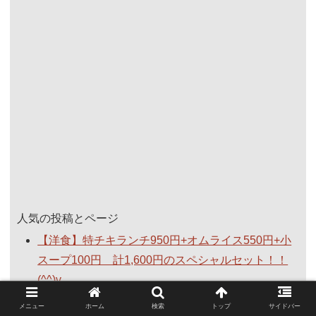
人気の投稿とページ
【洋食】特チキランチ950円+オムライス550円+小
スープ100円 計1,600円のスペシャルセット！！
(^^)v
【麺】つけ麺 一心 特製つけ麺1,180円+唐揚げ
メニュー
ホーム
検索
トップ
サイドバー