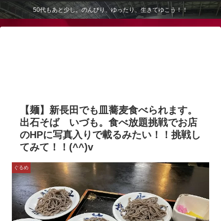
50代もあと少し。のんびり、ゆったり、生きてゆこう！！
【麺】新長田でも皿蕎麦食べられます。
出石そば いづも。食べ放題挑戦でお店
のHPに写真入りで載るみたい！！挑戦し
てみて！！(^^)v
ぐるめ