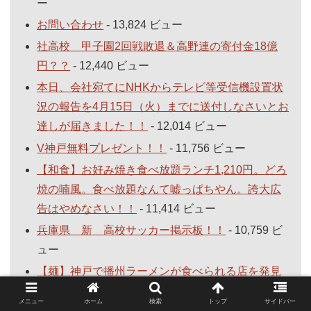
ー
お問い合わせ
- 13,824 ビュー
社高校 甲子園2回戦敗退＆高野連の寄付金18億
円？？
- 12,440 ビュー
本日、会社宛てにNHKからテレビ等受信機設置状
況の報告を4月15日（火）までに送付しなさいとお
達しが届きました！！
- 12,014 ビュー
V神戸無料プレゼント！！
- 11,756 ビュー
【和食】お好み焼き食べ放題ランチ1,210円。どろ
焼の喃風。食べ放題なんて嘘っぱちやん。誇大広
告はやめなさい！！
- 11,414 ビュー
兵庫県 新 高校サッカー掲示板！！
- 10,759 ビ
ュー
【麺】神戸で播州ラーメンが食べられる店を発見
しました。甘醤油ラーメン680円+唐揚げ定食380
メニュー
ホーム
検索
トップ
サイドバー
円！！まさに海苔の入った播州ラーメンです！！
-