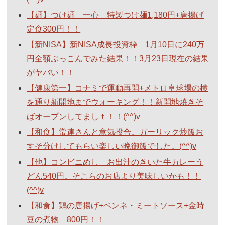
【麺】つけ麺 一心 特製つけ麺1,180円+唐揚げ
定食300円！！
【新NISA】新NISA成長投資枠 1月10日に240万
円全額ぶっこんでみた結果！！3月23日現在の結果
がヤバい！！
【健康第一】コナミで運動再開+メトロ卓球場の横
を通り新開地までウォーキング！！新開地焼きそ
ばオープンしてましｔ！！(^^)v
【和食】常連さんと意気投合。ガーリック炒飯お
すそ分けしてもらい楽しい晩御飯でした。(^^)v
【他】コンビニめし お出汁のきいた牛カレーう
どん540円。そこらのお店より美味しいかも！！
(^^)v
【和食】鶏の唐揚げ+ペンネ・ミートソース+金時
豆の煮物 800円！！