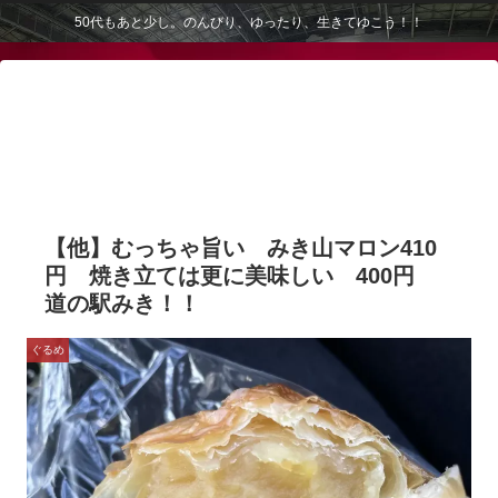
50代もあと少し。のんびり、ゆったり、生きてゆこう！！
【他】むっちゃ旨い みき山マロン410
円 焼き立ては更に美味しい 400円
道の駅みき！！
ぐるめ