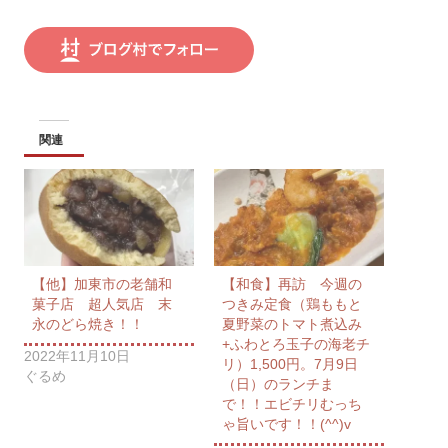
関連
【他】加東市の老舗和
【和食】再訪 今週の
菓子店 超人気店 末
つきみ定食（鶏ももと
永のどら焼き！！
夏野菜のトマト煮込み
+ふわとろ玉子の海老チ
2022年11月10日
リ）1,500円。7月9日
ぐるめ
（日）のランチま
で！！エビチリむっち
ゃ旨いです！！(^^)v