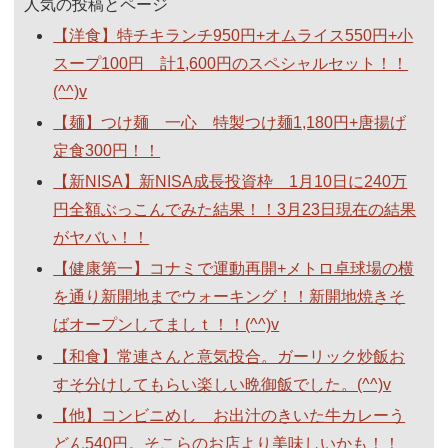
人気の投稿とページ
【洋食】特チキランチ950円+オムライス550円+小
スープ100円 計1,600円のスペシャルセット！！
(^^)v
【麺】つけ麺 一心 特製つけ麺1,180円+唐揚げ
定食300円！！
【新NISA】新NISA成長投資枠 1月10日に240万
円全額ぶっこんでみた結果！！3月23日現在の結果
がヤバい！！
【健康第一】コナミで運動再開+メトロ卓球場の横
を通り新開地までウォーキング！！新開地焼きそ
ばオープンしてましｔ！！(^^)v
【和食】常連さんと意気投合。ガーリック炒飯お
すそ分けしてもらい楽しい晩御飯でした。(^^)v
【他】コンビニめし お出汁のきいた牛カレーう
どん540円。そこらのお店より美味しいかも！！