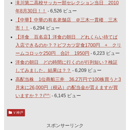
滝川第二高校サッカー部セレクション当日 2010
年8月30日！！
- 6,526 ビュー
【中華】中華の有名老舗店 ＠三木一貫楼 三木
市！！
- 6,294 ビュー
【洋食 百名店】洋食の朝日 どれくらい待てば
入店できるのか？？ビフカツ定食1700円 + クリ
ームコロッケ250円 合計 1950円
- 6,223 ビュー
洋食の朝日 どの時間に行くのが行列短い？検証
してみました。結果は？？
- 6,209 ビュー
高配当株 1位商船三井 36.2万円で100株買うと3
月末に26,000円（税込）の配当金が貰えますが買
いますか？？(^^;
- 6,145 ビュー
Ｖ神戸
スポンサーリンク