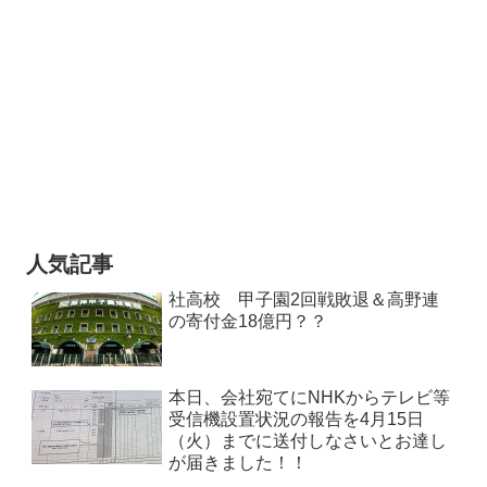
人気記事
社高校 甲子園2回戦敗退＆高野連
の寄付金18億円？？
本日、会社宛てにNHKからテレビ等
受信機設置状況の報告を4月15日
（火）までに送付しなさいとお達し
が届きました！！