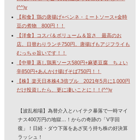
(^^)v
【和食】鶏の唐揚げ+ペンネ・ミートソース+金時
豆の煮物 800円！！
【洋食】コスパ＆ボリューム＆旨さ 最高のお
店。日替わりランチ750円。唐揚げもアジフライも
むっちゃ旨いです！！
【中華】蒸し鶏葱ソース580円+麻婆豆腐 ちょい
辛850円+あんかけ揚げそば750円！！
【株】楽天日本株4.3倍ブル 2021年5月に1,000円
だけ投資したら、更に凄いことに！！(^^)v
【波乱相場】為替介入とハイテク暴落で一時マイ
ナス400万円の地獄…！からの奇跡の「V字回
復」！日経・ダウ下落をあざ笑う持ち株の好決算
ラッシュ！