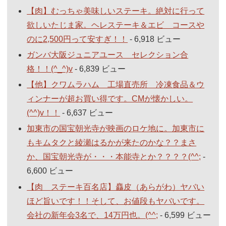
【肉】むっちゃ美味しいステーキ。絶対に行って
欲しいたじま家。ヘレステーキ＆エビ コースや
のに2,500円って安すぎ！！
- 6,918 ビュー
ガンバ大阪ジュニアユース セレクション合
格！！(^_^)v
- 6,839 ビュー
【他】クワムラハム 工場直売所 冷凍食品＆ウ
ィンナーが超お買い得です。CMが懐かしい。
(^^)v！！
- 6,637 ビュー
加東市の国宝朝光寺が映画のロケ地に。加東市に
もキムタクと綾瀬はるかが来たのかな？？まさ
か、国宝朝光寺が・・・本能寺とか？？？？(^^;
-
6,600 ビュー
【肉 ステーキ百名店】麤皮（あらがわ）ヤバい
ほど旨いです！！そして、お値段もヤバいです。
会社の新年会3名で、14万円也。(^^;
- 6,599 ビュー