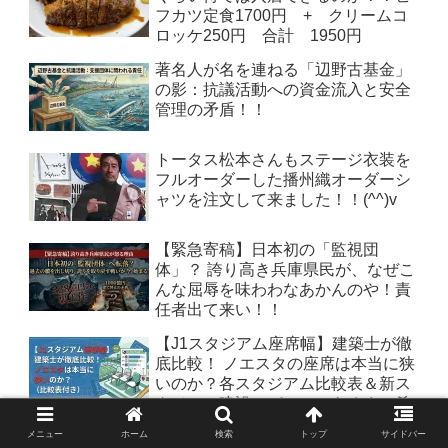
フカツ定食1700円 + クリームコ
ロッケ250円 合計 1950円
著名人が名を連ねる「辺野古基金」
の影：抗議活動への資金流入と安全
管理の矛盾！！
トータス松本さんもステージ衣装を
フルオーダーした播州織オーダーシ
ャツを注文して来ました！！(^^)v
【緊急寄稿】日本初の「監視団
体」？ 誇り高き兵庫県民が、なぜこ
んな屈辱を味わわなあかんのや！責
任者出て来い！！
【J1スタジアム座席幅】建築士が徹
底比較！ ノエスタの座席は本当に狭
いのか？各スタジアム比較表＆新ス
タジアム建設のパース（あくまで希
望）
メニュー
ホーム
検索
トップ
サイドバー