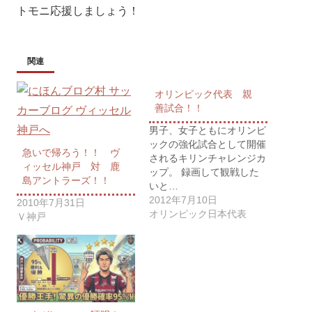
トモニ応援しましょう！
関連
オリンピック代表 親
善試合！！
男子、女子ともにオリンピ
ックの強化試合として開催
急いで帰ろう！！ ヴ
されるキリンチャレンジカ
ィッセル神戸 対 鹿
ップ。 録画して観戦した
島アントラーズ！！
いと…
2012年7月10日
2010年7月31日
オリンピック日本代表
Ｖ神戸