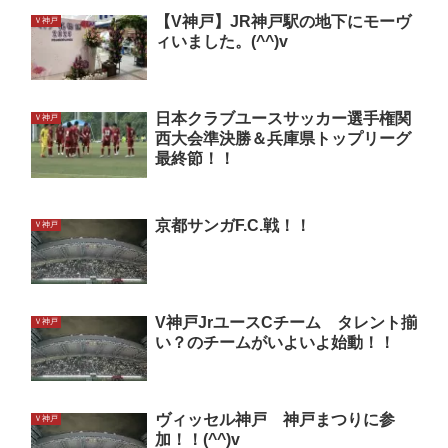
【V神戸】JR神戸駅の地下にモーヴ
Ｖ神戸
ィいました。(^^)v
日本クラブユースサッカー選手権関
Ｖ神戸
西大会準決勝＆兵庫県トップリーグ
最終節！！
京都サンガF.C.戦！！
Ｖ神戸
V神戸JrユースCチーム タレント揃
Ｖ神戸
い？のチームがいよいよ始動！！
ヴィッセル神戸 神戸まつりに参
Ｖ神戸
加！！(^^)v