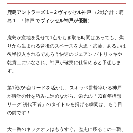
鹿島アントラーズ 1 – 2 ヴィッセル神戸
（2戦合計：鹿
島 1 – 7 神戸 で
ヴィッセル神戸が優勝
）
鹿島が意地を見せて1点をもぎ取る時間はあっても、焦
りから生まれる背後のスペースを大迫・武藤、あるいは
後半投入されるであろう快速のジェアン パトリッキや
乾貴士にいなされ、神戸が確実に仕留めると予想しま
す。
第1戦の5点リードを活かし、スキッベ監督率いる神戸
が時計の針を巧みに進めながら、栄光の「J1百年構想
リーグ 初代王者」のタイトルを掲げる瞬間は、もう目
の前です！
大一番のキックオフはもうすぐ。歴史に残るこの一戦、