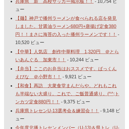
兵庫県 新 高校サッカー掲示板！！
- 10,754 ビ
ュー
【麺】神戸で播州ラーメンが食べられる店を発見
しました。甘醤油ラーメン680円+唐揚げ定食380
円！！まさに海苔の入った播州ラーメンです！！
-
10,520 ビュー
【中華】人気店 創作中華料理 1,320円 ＠とら
いあんぐる 加東市！！
- 10,244 ビュー
【弁当】ここのお弁当はおススメです。ぱっくん
えびな ＠小野市！！
- 9,921 ビュー
【和食】再訪 大衆食堂まんだらや。どれもこれ
も半端ない大盛り。これで、ご飯普通盛り。(^^;ト
ンカツ定食880円！！
- 9,375 ビュー
兵庫県トレセンU-13選考会＆練習会！！
- 9,148 ビ
ュー
今年度北播トレセンメンバー（U-13)＆県トレ（U-