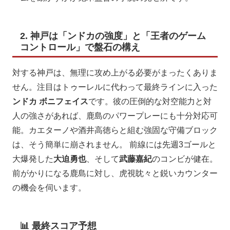
2. 神戸は「ンドカの強度」と「王者のゲーム
コントロール」で盤石の構え
対する神戸は、無理に攻め上がる必要がまったくありま
せん。注目はトゥーレルに代わって最終ラインに入った
ンドカ ボニフェイス
です。彼の圧倒的な対空能力と対
人の強さがあれば、鹿島のパワープレーにも十分対応可
能。カエターノや酒井高徳らと組む強固な守備ブロック
は、そう簡単に崩されません。 前線には先週3ゴールと
大爆発した
大迫勇也
、そして
武藤嘉紀
のコンビが健在。
前がかりになる鹿島に対し、虎視眈々と鋭いカウンター
の機会を伺います。
📊 最終スコア予想