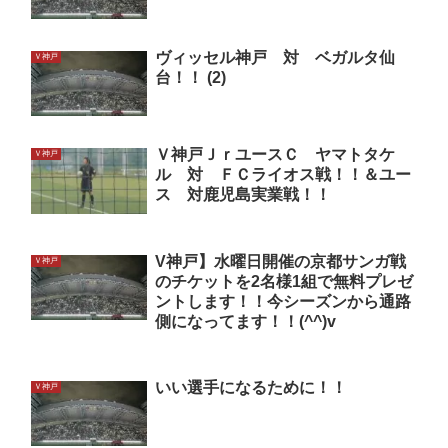
ヴィッセル神戸 対 ベガルタ仙
Ｖ神戸
台！！ (2)
Ｖ神戸ＪｒユースＣ ヤマトタケ
Ｖ神戸
ル 対 ＦＣライオス戦！！＆ユー
ス 対鹿児島実業戦！！
V神戸】水曜日開催の京都サンガ戦
Ｖ神戸
のチケットを2名様1組で無料プレゼ
ントします！！今シーズンから通路
側になってます！！(^^)v
いい選手になるために！！
Ｖ神戸