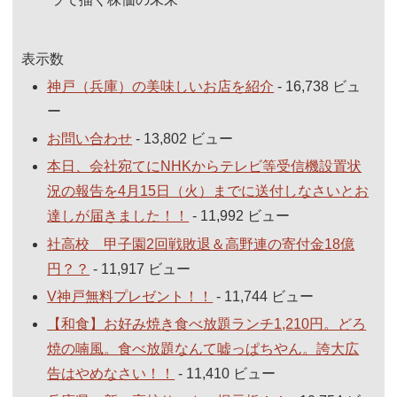
表示数
神戸（兵庫）の美味しいお店を紹介
- 16,738 ビュ
ー
お問い合わせ
- 13,802 ビュー
本日、会社宛てにNHKからテレビ等受信機設置状
況の報告を4月15日（火）までに送付しなさいとお
達しが届きました！！
- 11,992 ビュー
社高校 甲子園2回戦敗退＆高野連の寄付金18億
円？？
- 11,917 ビュー
V神戸無料プレゼント！！
- 11,744 ビュー
【和食】お好み焼き食べ放題ランチ1,210円。どろ
焼の喃風。食べ放題なんて嘘っぱちやん。誇大広
告はやめなさい！！
- 11,410 ビュー