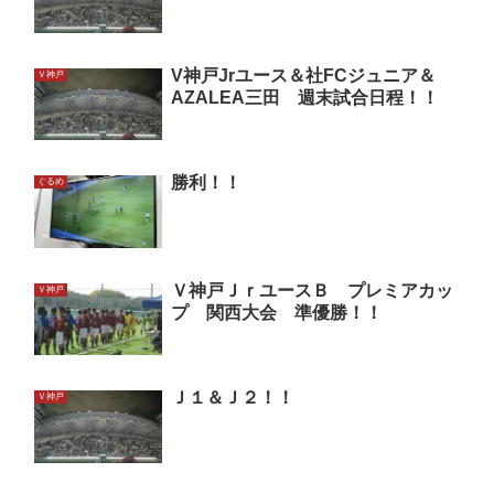
V神戸Jrユース＆社FCジュニア＆
Ｖ神戸
AZALEA三田 週末試合日程！！
勝利！！
ぐるめ
Ｖ神戸ＪｒユースＢ プレミアカッ
Ｖ神戸
プ 関西大会 準優勝！！
Ｊ１＆Ｊ２！！
Ｖ神戸