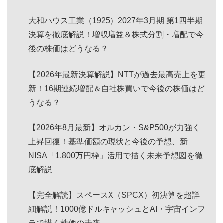
大和ハウス工業（1925）2027年3月期 第1四半期
決算を徹底解説！増収増益＆株式分割・増配で今
後の株価はどうなる？
【2026年最新決算解説】NTTが過去最高売上を更
新！16期連続増配＆自社株買いで今後の株価はど
うなる？
【2026年8月最新】オルカン・S&P500が力強く
上昇回復！基準価額の現状と今後の予想、新
NISA「1,800万円枠」活用で描く未来予想図を徹
底解説
【完全解読】スペースX（SPCX）初決算を超詳
細解説！1000億ドルキャッシュとAI・宇宙インフ
ラで描く株価の未来