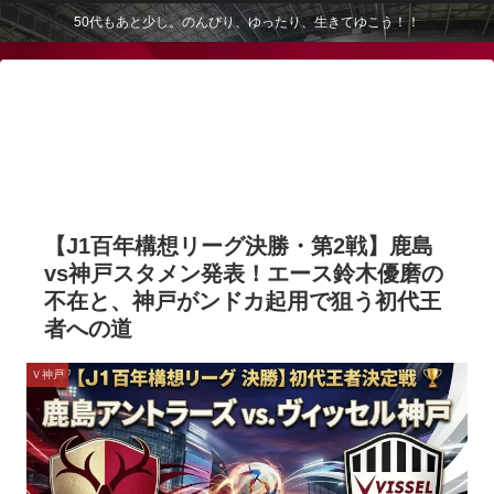
50代もあと少し。のんびり、ゆったり、生きてゆこう！！
【J1百年構想リーグ決勝・第2戦】鹿島
vs神戸スタメン発表！エース鈴木優磨の
不在と、神戸がンドカ起用で狙う初代王
者への道
Ｖ神戸