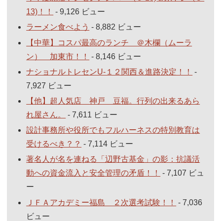
13)！！
- 9,126 ビュー
ラーメン食べよう
- 8,882 ビュー
【中華】コスパ最高のランチ ＠木欄（ムーラ
ン） 加東市！！
- 8,146 ビュー
ナショナルトレセンU-１２関西＆進路決定！！
-
7,927 ビュー
【他】超人気店 神戸 豆福。行列の出来るあら
れ屋さん。
- 7,611 ビュー
設計事務所や役所でもフルハーネスの特別教育は
受けるべき？？
- 7,114 ビュー
著名人が名を連ねる「辺野古基金」の影：抗議活
動への資金流入と安全管理の矛盾！！
- 7,107 ビュ
ー
ＪＦＡアカデミー福島 ２次選考試験！！
- 7,036
ビュー