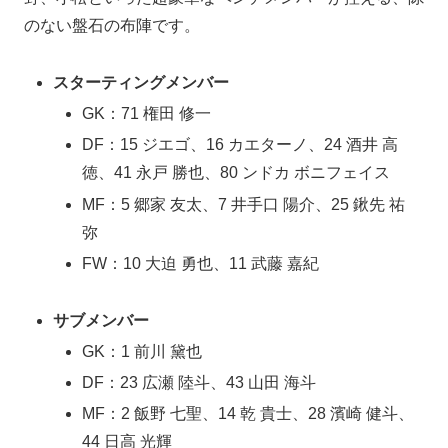
のない盤石の布陣です。
スターティングメンバー
GK：71 権田 修一
DF：15 ジエゴ、16 カエターノ、24 酒井 高
徳、41 永戸 勝也、80 ンドカ ボニフェイス
MF：5 郷家 友太、7 井手口 陽介、25 鍬先 祐
弥
FW：10 大迫 勇也、11 武藤 嘉紀
サブメンバー
GK：1 前川 黛也
DF：23 広瀬 陸斗、43 山田 海斗
MF：2 飯野 七聖、14 乾 貴士、28 濱崎 健斗、
44 日高 光輝