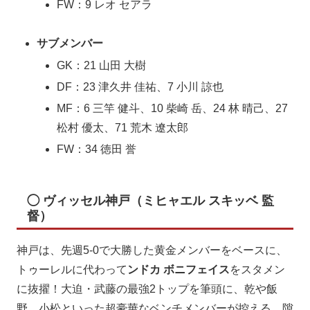
FW：9 レオ セアラ
サブメンバー
GK：21 山田 大樹
DF：23 津久井 佳祐、7 小川 諒也
MF：6 三竿 健斗、10 柴崎 岳、24 林 晴己、27
松村 優太、71 荒木 遼太郎
FW：34 徳田 誉
◯ ヴィッセル神戸（ミヒャエル スキッベ 監
督）
神戸は、先週5-0で大勝した黄金メンバーをベースに、
トゥーレルに代わって
ンドカ ボニフェイス
をスタメン
に抜擢！大迫・武藤の最強2トップを筆頭に、乾や飯
野、小松といった超豪華なベンチメンバーが控える、隙