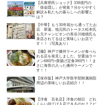
【兵庫県民ショック】338億円の
「借金隠し」が発覚？分かりやすく
解説＆私たちの暮らしへの影響と
は？
【中華】もう30年前から通ってたお
店 翠蓮。地元民のトータス松本氏
も元チャンピオンの長谷川穂積氏も
来店されてるほど美味しいお店で
す！！（写真あり）
【麺】神戸で播州ラーメンが食べら
れる店を発見しました。甘醤油ラー
メン680円+唐揚げ定食380円！！ま
さに海苔の入った播州ラーメンで
す！！
【保存版】神戸大学医学部附属病院
周辺の美味しいお店紹介！！
【洋食 百名店】洋食の朝日 どれ
くらい待てば入店できるのか？？ビ