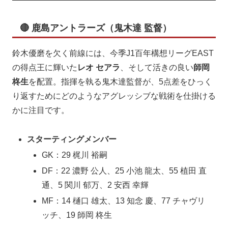
🔴 鹿島アントラーズ（鬼木達 監督）
鈴木優磨を欠く前線には、今季J1百年構想リーグEAST
の得点王に輝いた
レオ セアラ
、そして活きの良い
師岡
柊生
を配置。指揮を執る鬼木達監督が、5点差をひっく
り返すためにどのようなアグレッシブな戦術を仕掛ける
かに注目です。
スターティングメンバー
GK：29 梶川 裕嗣
DF：22 濃野 公人、25 小池 龍太、55 植田 直
通、5 関川 郁万、2 安西 幸輝
MF：14 樋口 雄太、13 知念 慶、77 チャヴリ
ッチ、19 師岡 柊生