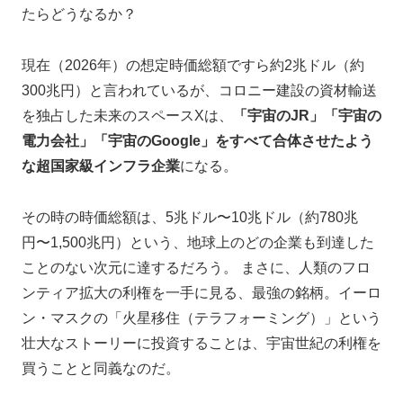
たらどうなるか？
現在（2026年）の想定時価総額ですら約2兆ドル（約
300兆円）と言われているが、コロニー建設の資材輸送
を独占した未来のスペースXは、
「宇宙のJR」「宇宙の
電力会社」「宇宙のGoogle」をすべて合体させたよう
な超国家級インフラ企業
になる。
その時の時価総額は、5兆ドル〜10兆ドル（約780兆
円〜1,500兆円）という、地球上のどの企業も到達した
ことのない次元に達するだろう。 まさに、人類のフロ
ンティア拡大の利権を一手に見る、最強の銘柄。イーロ
ン・マスクの「火星移住（テラフォーミング）」という
壮大なストーリーに投資することは、宇宙世紀の利権を
買うことと同義なのだ。