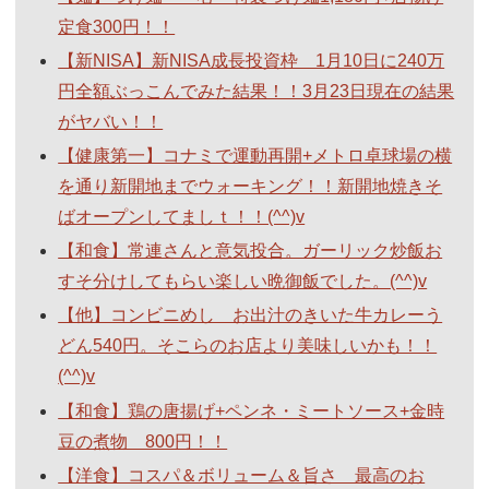
定食300円！！
【新NISA】新NISA成長投資枠 1月10日に240万
円全額ぶっこんでみた結果！！3月23日現在の結果
がヤバい！！
【健康第一】コナミで運動再開+メトロ卓球場の横
を通り新開地までウォーキング！！新開地焼きそ
ばオープンしてましｔ！！(^^)v
【和食】常連さんと意気投合。ガーリック炒飯お
すそ分けしてもらい楽しい晩御飯でした。(^^)v
【他】コンビニめし お出汁のきいた牛カレーう
どん540円。そこらのお店より美味しいかも！！
(^^)v
【和食】鶏の唐揚げ+ペンネ・ミートソース+金時
豆の煮物 800円！！
【洋食】コスパ＆ボリューム＆旨さ 最高のお