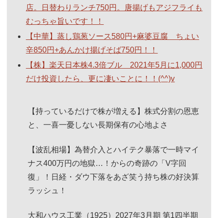
店。日替わりランチ750円。唐揚げもアジフライも
むっちゃ旨いです！！
【中華】蒸し鶏葱ソース580円+麻婆豆腐 ちょい
辛850円+あんかけ揚げそば750円！！
【株】楽天日本株4.3倍ブル 2021年5月に1,000円
だけ投資したら、更に凄いことに！！(^^)v
【持っているだけで株が増える】株式分割の恩恵
と、一喜一憂しない長期保有の心地よさ
【波乱相場】為替介入とハイテク暴落で一時マイ
ナス400万円の地獄…！からの奇跡の「V字回
復」！日経・ダウ下落をあざ笑う持ち株の好決算
ラッシュ！
大和ハウス工業（1925）2027年3月期 第1四半期