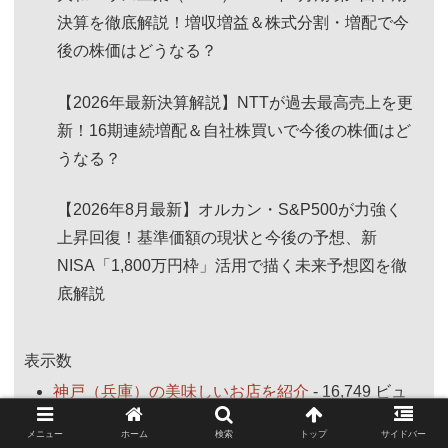
決算を徹底解説！増収増益＆株式分割・増配で今
後の株価はどうなる？
【2026年最新決算解説】NTTが過去最高売上を更
新！16期連続増配＆自社株買いで今後の株価はど
うなる？
【2026年8月最新】オルカン・S&P500が力強く
上昇回復！基準価額の現状と今後の予想、新
NISA「1,800万円枠」活用で描く未来予想図を徹
底解説
表示数
神戸（兵庫）の美味しいお店を紹介
- 16,749 ビュ
ー
メニュー
ホーム
検索
トップ
サイドバー