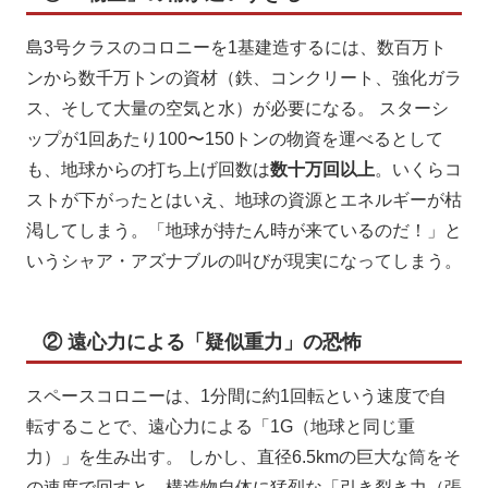
島3号クラスのコロニーを1基建造するには、数百万ト
ンから数千万トンの資材（鉄、コンクリート、強化ガラ
ス、そして大量の空気と水）が必要になる。 スターシ
ップが1回あたり100〜150トンの物資を運べるとして
も、地球からの打ち上げ回数は
数十万回以上
。いくらコ
ストが下がったとはいえ、地球の資源とエネルギーが枯
渇してしまう。「地球が持たん時が来ているのだ！」と
いうシャア・アズナブルの叫びが現実になってしまう。
② 遠心力による「疑似重力」の恐怖
スペースコロニーは、1分間に約1回転という速度で自
転することで、遠心力による「1G（地球と同じ重
力）」を生み出す。 しかし、直径6.5kmの巨大な筒をそ
の速度で回すと、構造物自体に猛烈な「引き裂き力（張