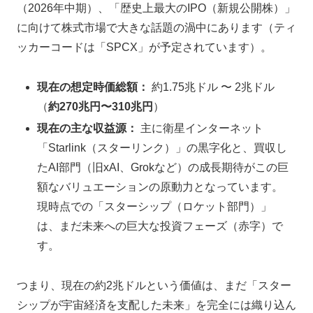
（2026年中期）、「歴史上最大のIPO（新規公開株）」
に向けて株式市場で大きな話題の渦中にあります（ティ
ッカーコードは「SPCX」が予定されています）。
現在の想定時価総額：
約1.75兆ドル 〜 2兆ドル
（
約270兆円〜310兆円
）
現在の主な収益源：
主に衛星インターネット
「Starlink（スターリンク）」の黒字化と、買収し
たAI部門（旧xAI、Grokなど）の成長期待がこの巨
額なバリュエーションの原動力となっています。
現時点での「スターシップ（ロケット部門）」
は、まだ未来への巨大な投資フェーズ（赤字）で
す。
つまり、現在の約2兆ドルという価値は、まだ「スター
シップが宇宙経済を支配した未来」を完全には織り込ん