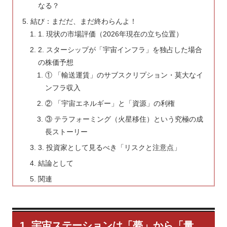
なる？
結び：まだだ、まだ終わらんよ！
1. 現状の市場評価（2026年現在の立ち位置）
2. スターシップが「宇宙インフラ」を独占した場合
の株価予想
① 「輸送運賃」のサブスクリプション・莫大なイ
ンフラ収入
② 「宇宙エネルギー」と「資源」の利権
③ テラフォーミング（火星移住）という究極の成
長ストーリー
3. 投資家として見るべき「リスクと注意点」
結論として
関連
1. 宇宙ステーションは「夢」から「量