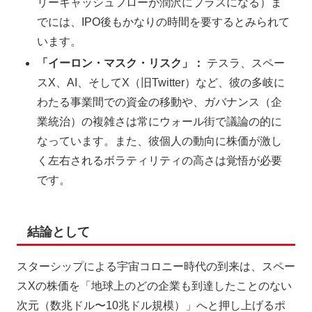
リーキャッシュフローが潤沢にプラスになる）ま
でには、IPO後もかなりの時間を要するとみられて
います。
「イーロン・マスク・リスク」：
テスラ、スペー
スX、AI、そしてX（旧Twitter）など、彼の多岐に
わたる事業間での資金の移動や、ガバナンス（企
業統治）の複雑さは常にウォール街で議論の的に
なっています。また、彼個人の動向に株価が激し
く左右されるボラティリティの高さは覚悟が必要
です。
結論として
スターシップによる宇宙コロニー時代の到来は、スペー
スXの株価を「地球上のどの企業も到達したことのない
次元（数兆ドル〜10兆ドル規模）」へと押し上げるポ