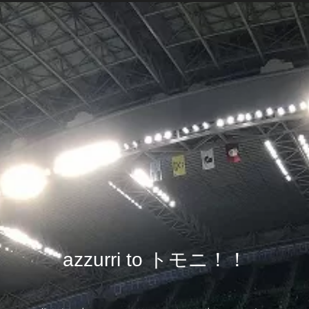
azzurri to トモニ！！