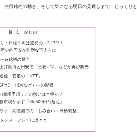
、注目銘柄の動き、そして気になる明日の見通しまで、じっくり
目次
返り：日経平均は驚異の＋2.17%！
台の歴史的円安が強烈な下支えに
ター＆銘柄の動向
上げ期待と円安で「三菱UFJ」などが再び脚光
通信：安定の「NTT」
SPYD・HDVなど）への影響
日）の相場予想：この勢いは本物か？
市場が示す「65,500円台超え」
リオ：高値圏での「もみ合い・日柄調整」
のスタンス：ブレずに淡々と