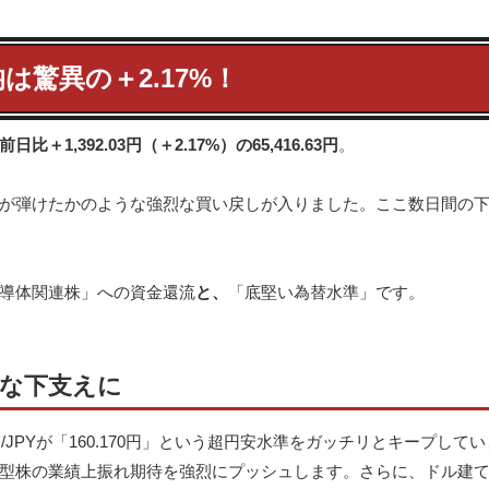
は驚異の＋2.17%！
前日比＋1,392.03円（＋2.17%）の65,416.63円
。
が弾けたかのような強烈な買い戻しが入りました。ここ数日間の
導体関連株」への資金還流
と、
「底堅い為替水準」です。
烈な下支えに
JPYが「160.170円」という超円安水準をガッチリとキープしてい
型株の業績上振れ期待を強烈にプッシュします。さらに、ドル建