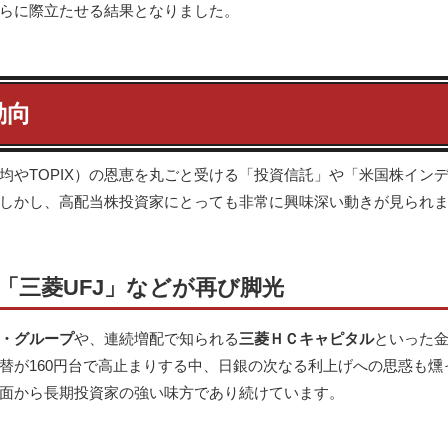
らに際立たせる結果となりました。
動向
均やTOPIX）の恩恵を丸ごと受ける「投資信託」や「米国株イン
しかし、高配当株投資家にとっても非常に興味深い動きが見られ
「三菱UFJ」などが再び脚光
・グループ
や、連続増配で知られる
三菱ＨＣキャピタル
といった
替が160円台で高止まりする中、日銀の次なる利上げへの思惑も燻
面から長期投資家の強い味方であり続けています。