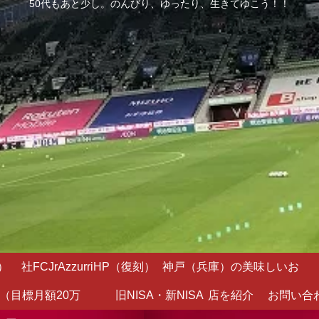
50代もあと少し。のんびり、ゆったり、生きてゆこう！！
）
社FCJrAzzurriHP（復刻）
神戸（兵庫）の美味しいお
（目標月額20万
旧NISA・新NISA
店を紹介
お問い合