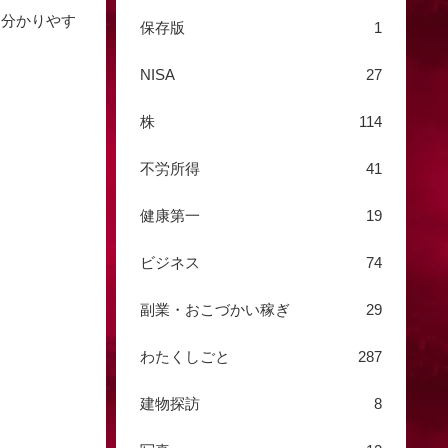
と分かりやす
保存版
1
NISA
27
株
114
不労所得
41
健康第一
19
ビジネス
74
副業・おこづかい稼ぎ
29
わたくしごと
287
建物探訪
8