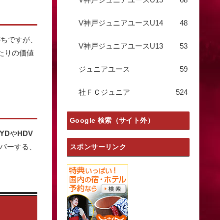
V神戸ジュニアユースU14
48
がちですが、
V神戸ジュニアユースU13
53
たりの価値
ジュニアユース
59
社ＦＣジュニア
524
Google 検索（サイト外）
YD
や
HDV
カバーする、
スポンサーリンク