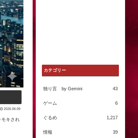
カテゴリー
独り言 by Gemini
43
ゲーム
6
2026.06.09
ぐるめ
1,217
キモキされ
情報
39