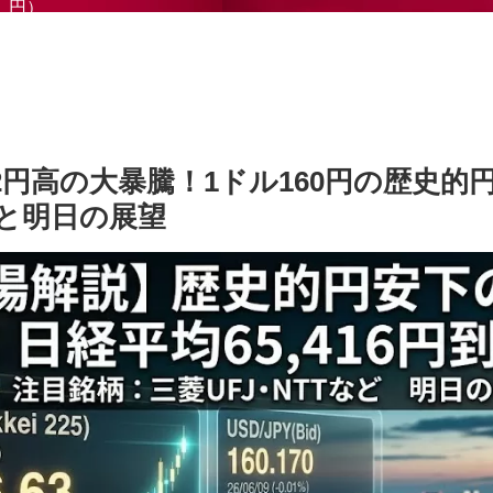
円）
2円高の大暴騰！1ドル160円の歴史的
と明日の展望