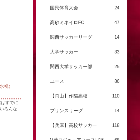
国民体育大会
24
高砂ミネイロFC
47
関西サッカーリーグ
14
大学サッカー
33
関西大学サッカー部
25
ユース
86
（水祝）
【岡山】作陽高校
110
業はすでに
、いろんな
プリンスリーグ
14
【兵庫】高校サッカー
118
V神戸ジュニアユースU15
68