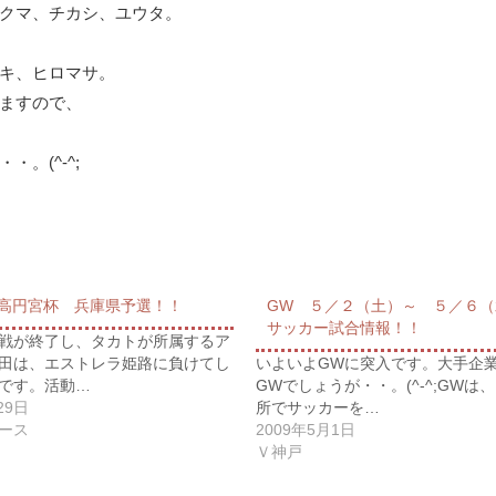
クマ、チカシ、ユウタ。
キ、ヒロマサ。
ますので、
。(^-^;
5＞高円宮杯 兵庫県予選！！
GW ５／２（土）～ ５／６
サッカー試合情報！！
戦が終了し、タカトが所属するア
田は、エストレラ姫路に負けてし
いよいよGWに突入です。大手企
です。活動…
GWでしょうが・・。(^-^;GWは
29日
所でサッカーを…
ース
2009年5月1日
Ｖ神戸