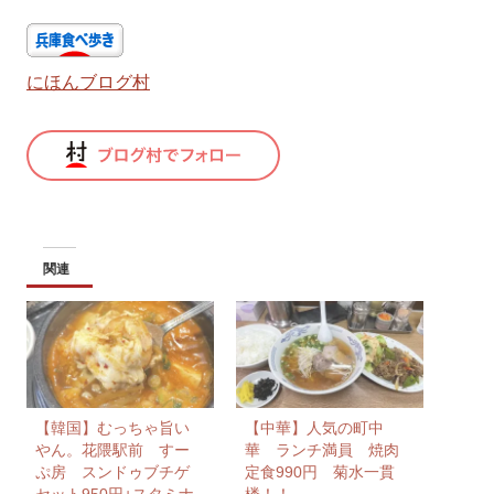
にほんブログ村
関連
【韓国】むっちゃ旨い
【中華】人気の町中
やん。花隈駅前 すー
華 ランチ満員 焼肉
ぷ房 スンドゥブチゲ
定食990円 菊水一貫