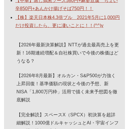
【中華】蒸し鶏葱ソース580円+麻婆豆腐 ちょい
辛850円+あんかけ揚げそば750円！！
【株】楽天日本株4.3倍ブル 2021年5月に1,000円
だけ投資したら、更に凄いことに！！(^^)v
【2026年最新決算解説】NTTが過去最高売上を更
新！16期連続増配＆自社株買いで今後の株価はど
うなる？
【2026年8月最新】オルカン・S&P500が力強く
上昇回復！基準価額の現状と今後の予想、新
NISA「1,800万円枠」活用で描く未来予想図を徹
底解説
【完全解読】スペースX（SPCX）初決算を超詳
細解説！1000億ドルキャッシュとAI・宇宙インフ