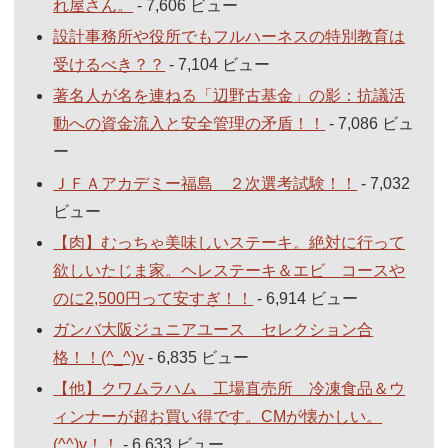
れ屋さん。
- 7,606 ビュー
設計事務所や役所でもフルハーネスの特別教育は
受けるべき？？
- 7,104 ビュー
著名人が名を連ねる「辺野古基金」の影：抗議活
動への資金流入と安全管理の矛盾！！
- 7,086 ビュ
ー
ＪＦＡアカデミー福島 ２次選考試験！！
- 7,032
ビュー
【肉】むっちゃ美味しいステーキ。絶対に行って
欲しいたじま家。ヘレステーキ＆エビ コースや
のに2,500円って安すぎ！！
- 6,914 ビュー
ガンバ大阪ジュニアユース セレクション合
格！！(^_^)v
- 6,835 ビュー
【他】クワムラハム 工場直売所 冷凍食品＆ウ
ィンナーが超お買い得です。CMが懐かしい。
(^^)v！！
- 6,633 ビュー