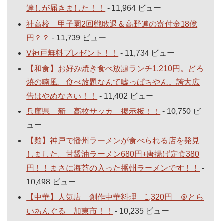
達しが届きました！！
- 11,964 ビュー
社高校 甲子園2回戦敗退＆高野連の寄付金18億
円？？
- 11,739 ビュー
V神戸無料プレゼント！！
- 11,734 ビュー
【和食】お好み焼き食べ放題ランチ1,210円。どろ
焼の喃風。食べ放題なんて嘘っぱちやん。誇大広
告はやめなさい！！
- 11,402 ビュー
兵庫県 新 高校サッカー掲示板！！
- 10,750 ビ
ュー
【麺】神戸で播州ラーメンが食べられる店を発見
しました。甘醤油ラーメン680円+唐揚げ定食380
円！！まさに海苔の入った播州ラーメンです！！
-
10,498 ビュー
【中華】人気店 創作中華料理 1,320円 ＠とら
いあんぐる 加東市！！
- 10,235 ビュー