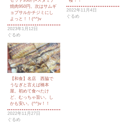
セット950円+スタミナ
楼！！
焼肉950円。次はサムギ
2022年11月4日
ョプサルかチジミにし
ぐるめ
よっと！！(^^)v
2023年1月12日
ぐるめ
【和食】名店 西脇で
うなぎと言えば橋本
屋。初めて食べたけ
ど、むっちゃ旨い。し
かも安い。(^^)v！！
2022年11月27日
ぐるめ