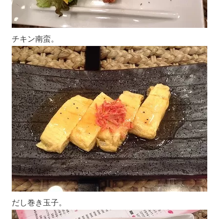
チキン南蛮。
だし巻き玉子。