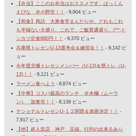
【弁当】ここのお弁当はおススメです。ぱっくん
えびな ＠小野市！！
- 9,904 ビュー
【和食】再訪 大衆食堂まんだらや。どれもこれ
も半端ない大盛り。これで、ご飯普通盛り。(^^;ト
ンカツ定食880円！！
- 9,370 ビュー
兵庫県トレセンU-13選考会＆練習会！！
- 9,142 ビ
ュー
今年度北播トレセンメンバー（U-13)＆県トレ（U-
13)！！
- 9,121 ビュー
ラーメン食べよう
- 8,874 ビュー
【中華】コスパ最高のランチ ＠木欄（ムーラ
ン） 加東市！！
- 8,138 ビュー
ナショナルトレセンU-１２関西＆進路決定！！
-
7,917 ビュー
【他】超人気店 神戸 豆福。行列の出来るあら