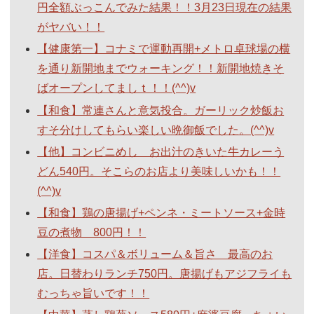
円全額ぶっこんでみた結果！！3月23日現在の結果
がヤバい！！
【健康第一】コナミで運動再開+メトロ卓球場の横
を通り新開地までウォーキング！！新開地焼きそ
ばオープンしてましｔ！！(^^)v
【和食】常連さんと意気投合。ガーリック炒飯お
すそ分けしてもらい楽しい晩御飯でした。(^^)v
【他】コンビニめし お出汁のきいた牛カレーう
どん540円。そこらのお店より美味しいかも！！
(^^)v
【和食】鶏の唐揚げ+ペンネ・ミートソース+金時
豆の煮物 800円！！
【洋食】コスパ＆ボリューム＆旨さ 最高のお
店。日替わりランチ750円。唐揚げもアジフライも
むっちゃ旨いです！！