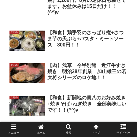
焼）1,100円。8月の定休日も載せて
ます。お盆休みは15日だけ！！
(^^)v
【和食】鶏手羽のさっぱり煮+さつ
ぐるめ
ま芋の天ぷら+パスタ・ミートソー
ス 800円！！
【肉】浅草 今半別館 近江牛すき
ぐるめ
焼き 明治28年創業 加山雄三の若
大将シリーズのロケ地！！
【和食】新開地の貴八のお好み焼き
ぐるめ
+焼きそば+ねぎ焼き 全部美味しい
です！！(^^)v
【麺】ワンコイン550円+カツ丼定食
ぐるめ
メニュー
ホーム
検索
トップ
サイドバー
890円+とろろ170円トッピング！！