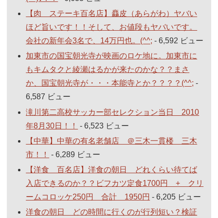
【肉 ステーキ百名店】麤皮（あらがわ）ヤバい
ほど旨いです！！そして、お値段もヤバいです。
会社の新年会3名で、14万円也。(^^;
- 6,592 ビュー
加東市の国宝朝光寺が映画のロケ地に。加東市に
もキムタクと綾瀬はるかが来たのかな？？まさ
か、国宝朝光寺が・・・本能寺とか？？？？(^^;
-
6,587 ビュー
滝川第二高校サッカー部セレクション当日 2010
年8月30日！！
- 6,523 ビュー
【中華】中華の有名老舗店 ＠三木一貫楼 三木
市！！
- 6,289 ビュー
【洋食 百名店】洋食の朝日 どれくらい待てば
入店できるのか？？ビフカツ定食1700円 + クリ
ームコロッケ250円 合計 1950円
- 6,205 ビュー
洋食の朝日 どの時間に行くのが行列短い？検証