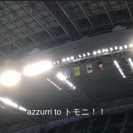
azzurri to トモニ！！