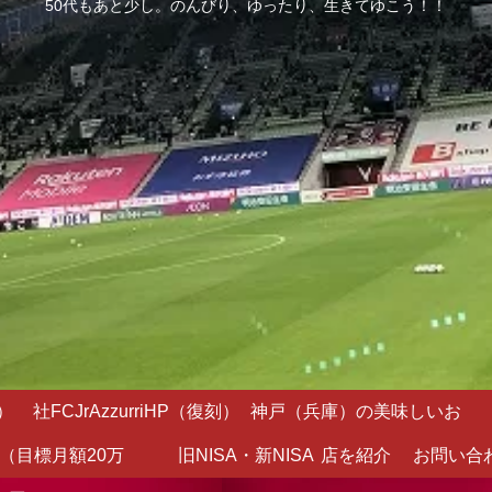
50代もあと少し。のんびり、ゆったり、生きてゆこう！！
）
社FCJrAzzurriHP（復刻）
神戸（兵庫）の美味しいお
（目標月額20万
旧NISA・新NISA
店を紹介
お問い合