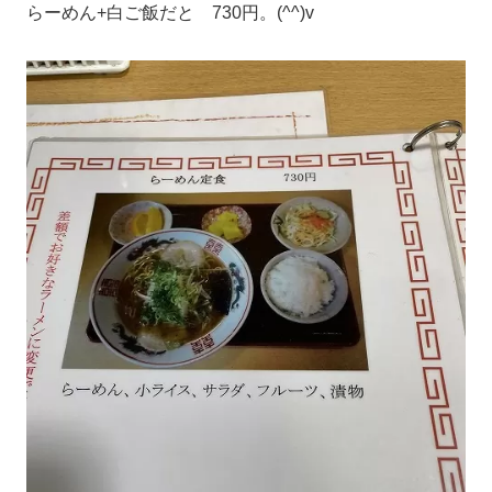
らーめん+白ご飯だと 730円。(^^)v