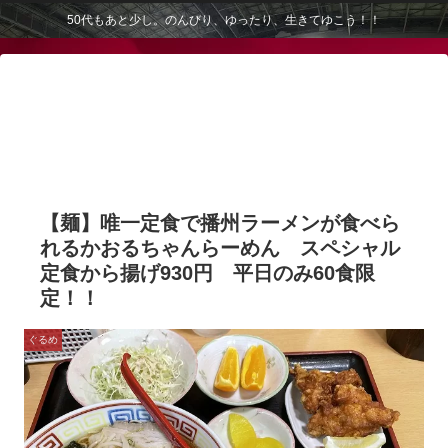
50代もあと少し。のんびり、ゆったり、生きてゆこう！！
【麺】唯一定食で播州ラーメンが食べら
れるかおるちゃんらーめん スペシャル
定食から揚げ930円 平日のみ60食限
定！！
ぐるめ