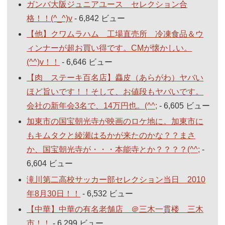
ガンバ大阪ジュニアユース セレクション合
格！！(^_^)v
- 6,842 ビュー
【他】クワムラハム 工場直売所 冷凍食品＆ウ
ィンナーが超お買い得です。CMが懐かしい。
(^^)v！！
- 6,646 ビュー
【肉 ステーキ百名店】麤皮（あらがわ）ヤバい
ほど旨いです！！そして、お値段もヤバいです。
会社の新年会3名で、14万円也。(^^;
- 6,605 ビュー
加東市の国宝朝光寺が映画のロケ地に。加東市に
もキムタクと綾瀬はるかが来たのかな？？まさ
か、国宝朝光寺が・・・本能寺とか？？？？(^^;
-
6,604 ビュー
滝川第二高校サッカー部セレクション当日 2010
年8月30日！！
- 6,532 ビュー
【中華】中華の有名老舗店 ＠三木一貫楼 三木
市！！
- 6,299 ビュー