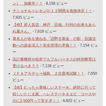
ン） 加東市！！
- 8,158 ビュー
ナショナルトレセンU-１２関西＆進路決定！！
-
7,935 ビュー
【他】超人気店 神戸 豆福。行列の出来るあら
れ屋さん。
- 7,619 ビュー
著名人が名を連ねる「辺野古基金」の影：抗議活
動への資金流入と安全管理の矛盾！！
- 7,154 ビュ
ー
設計事務所や役所でもフルハーネスの特別教育は
受けるべき？？
- 7,126 ビュー
ＪＦＡアカデミー福島 ２次選考試験！！
- 7,050
ビュー
【肉】むっちゃ美味しいステーキ。絶対に行って
欲しいたじま家。ヘレステーキ＆エビ コースや
のに2,500円って安すぎ！！
- 6,922 ビュー