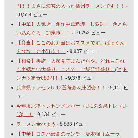
円！！まさに海苔の入った播州ラーメンです！！
-
10,554 ビュー
【中華】人気店 創作中華料理 1,320円 ＠とら
いあんぐる 加東市！！
- 10,252 ビュー
【弁当】ここのお弁当はおススメです。ぱっくん
えびな ＠小野市！！
- 9,937 ビュー
【和食】再訪 大衆食堂まんだらや。どれもこれ
も半端ない大盛り。これで、ご飯普通盛り。(^^;ト
ンカツ定食880円！！
- 9,378 ビュー
兵庫県トレセンU-13選考会＆練習会！！
- 9,151 ビ
ュー
今年度北播トレセンメンバー（U-13)＆県トレ（U-
13)！！
- 9,134 ビュー
ラーメン食べよう
- 8,888 ビュー
【中華】コスパ最高のランチ ＠木欄（ムーラ