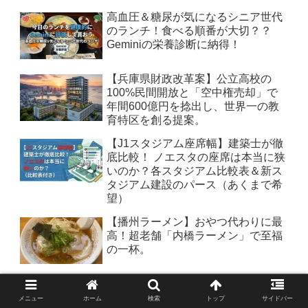
高血圧＆糖尿が気になるシニア世代
のランチ！食べる順番が大切？？
Geminiの栄養診断に納得！
【兵庫県財政改革案】公立高校の
100%民間開放と「空中権売却」で
年間600億円を捻出し、世界一の教
育特区を創る提案。
【J1スタジアム座席幅】建築士が徹
底比較！ ノエスタの座席は本当に狭
いのか？各スタジアム比較表＆新ス
タジアム建設のパース（あくまで希
望）
【播州ラーメン】おやつ代わりに最
高！超老舗「内橋ラーメン」で至福
の一杯。
【急落】8月3日基準価額から見る外
国株安＆為替のダブルパンチ！新
メニュー
ホーム
検索
トップ
サイドバー