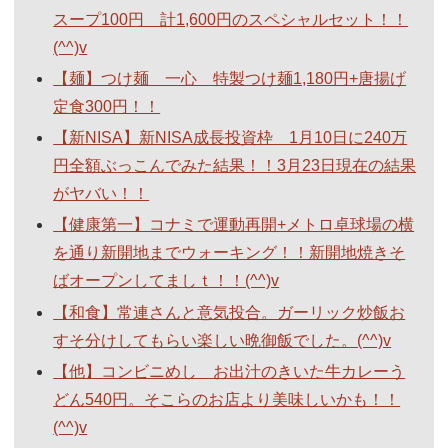
スープ100円 計1,600円のスペシャルセット！！
(^^)v
【麺】つけ麺 一心 特製つけ麺1,180円+唐揚げ
定食300円！！
【新NISA】新NISA成長投資枠 1月10日に240万
円全額ぶっこんでみた結果！！3月23日現在の結果
がヤバい！！
【健康第一】コナミで運動再開+メトロ卓球場の横
を通り新開地までウォーキング！！新開地焼きそ
ばオープンしてましｔ！！(^^)v
【和食】常連さんと意気投合。ガーリック炒飯お
すそ分けしてもらい楽しい晩御飯でした。(^^)v
【他】コンビニめし お出汁のきいた牛カレーう
どん540円。そこらのお店より美味しいかも！！
(^^)v