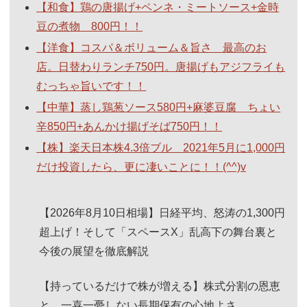
【和食】鶏の唐揚げ+ペンネ・ミートソース+金時
豆の煮物 800円！！
【洋食】コスパ＆ボリューム＆旨さ 最高のお
店。日替わりランチ750円。唐揚げもアジフライも
むっちゃ旨いです！！
【中華】蒸し鶏葱ソース580円+麻婆豆腐 ちょい
辛850円+あんかけ揚げそば750円！！
【株】楽天日本株4.3倍ブル 2021年5月に1,000円
だけ投資したら、更に凄いことに！！(^^)v
【2026年8月10日相場】日経平均、怒涛の1,300円
超上げ！そして「スペースX」乱高下の舞台裏と
今後の展望を徹底解説
【持っているだけで株が増える】株式分割の恩恵
と、一喜一憂しない長期保有の心地よさ