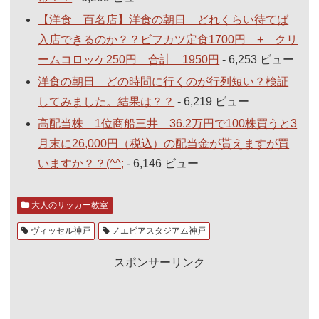
【洋食 百名店】洋食の朝日 どれくらい待てば
入店できるのか？？ビフカツ定食1700円 + クリ
ームコロッケ250円 合計 1950円
- 6,253 ビュー
洋食の朝日 どの時間に行くのが行列短い？検証
してみました。結果は？？
- 6,219 ビュー
高配当株 1位商船三井 36.2万円で100株買うと3
月末に26,000円（税込）の配当金が貰えますが買
いますか？？(^^;
- 6,146 ビュー
大人のサッカー教室
ヴィッセル神戸
ノエビアスタジアム神戸
スポンサーリンク