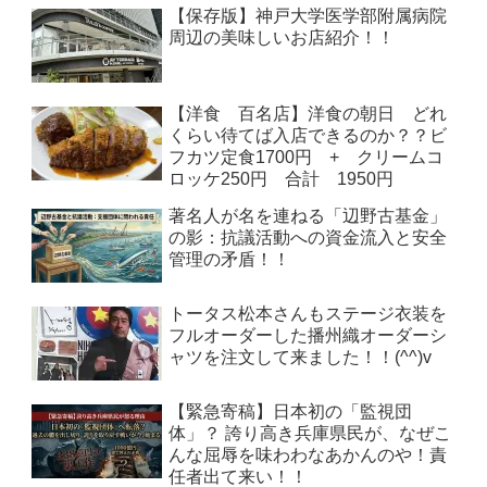
【保存版】神戸大学医学部附属病院
周辺の美味しいお店紹介！！
【洋食 百名店】洋食の朝日 どれ
くらい待てば入店できるのか？？ビ
フカツ定食1700円 + クリームコ
ロッケ250円 合計 1950円
著名人が名を連ねる「辺野古基金」
の影：抗議活動への資金流入と安全
管理の矛盾！！
トータス松本さんもステージ衣装を
フルオーダーした播州織オーダーシ
ャツを注文して来ました！！(^^)v
【緊急寄稿】日本初の「監視団
体」？ 誇り高き兵庫県民が、なぜこ
んな屈辱を味わわなあかんのや！責
任者出て来い！！