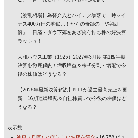
【波乱相場】為替介入とハイテク暴落で一時マイ
ナス400万円の地獄…！からの奇跡の「V字回
復」！日経・ダウ下落をあざ笑う持ち株の好決算
ラッシュ！
大和ハウス工業（1925）2027年3月期 第1四半期
決算を徹底解説！増収増益＆株式分割・増配で今
後の株価はどうなる？
【2026年最新決算解説】NTTが過去最高売上を更
新！16期連続増配＆自社株買いで今後の株価はど
うなる？
表示数
神戸（兵庫）の美味しいお店を紹介
- 16,758 ビュ