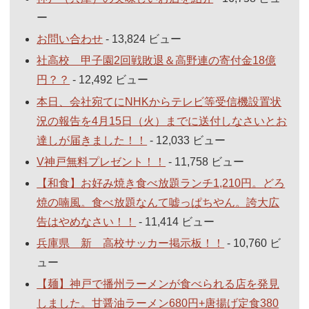
ー
お問い合わせ
- 13,824 ビュー
社高校 甲子園2回戦敗退＆高野連の寄付金18億
円？？
- 12,492 ビュー
本日、会社宛てにNHKからテレビ等受信機設置状
況の報告を4月15日（火）までに送付しなさいとお
達しが届きました！！
- 12,033 ビュー
V神戸無料プレゼント！！
- 11,758 ビュー
【和食】お好み焼き食べ放題ランチ1,210円。どろ
焼の喃風。食べ放題なんて嘘っぱちやん。誇大広
告はやめなさい！！
- 11,414 ビュー
兵庫県 新 高校サッカー掲示板！！
- 10,760 ビ
ュー
【麺】神戸で播州ラーメンが食べられる店を発見
しました。甘醤油ラーメン680円+唐揚げ定食380