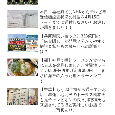
本日、会社宛てにNHKからテレビ等
受信機設置状況の報告を4月15日
（火）までに送付しなさいとお達し
が届きました！！
【兵庫県民ショック】338億円の
「借金隠し」が発覚？分かりやすく
解説＆私たちの暮らしへの影響と
は？
【麺】神戸で播州ラーメンが食べら
れる店を発見しました。甘醤油ラー
メン680円+唐揚げ定食380円！！ま
さに海苔の入った播州ラーメンで
す！！
【中華】もう30年前から通ってたお
店 翠蓮。地元民のトータス松本氏
も元チャンピオンの長谷川穂積氏も
来店されてるほど美味しいお店で
す！！（写真あり）