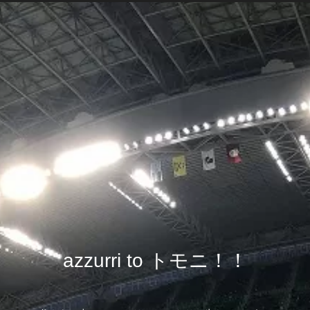
azzurri to トモニ！！