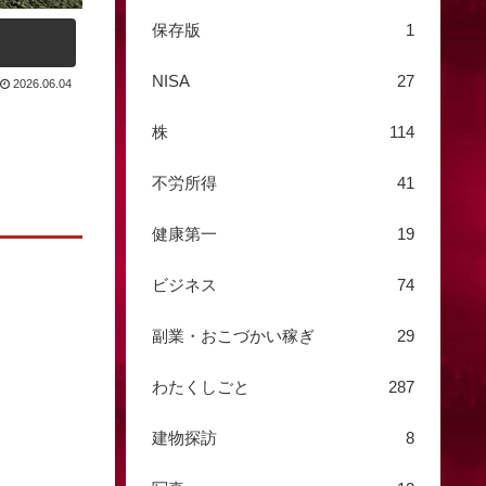
保存版
1
NISA
27
2026.06.04
株
114
不労所得
41
健康第一
19
ビジネス
74
副業・おこづかい稼ぎ
29
わたくしごと
287
建物探訪
8