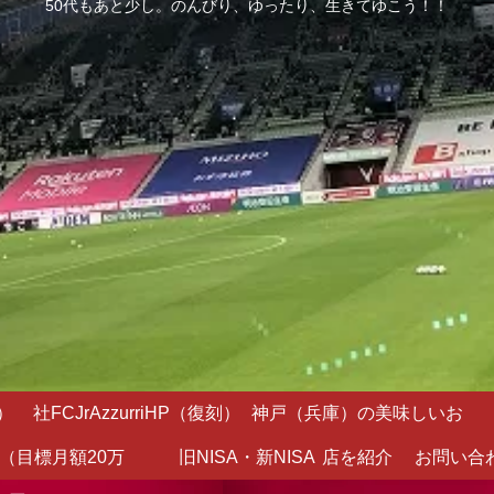
50代もあと少し。のんびり、ゆったり、生きてゆこう！！
）
社FCJrAzzurriHP（復刻）
神戸（兵庫）の美味しいお
（目標月額20万
旧NISA・新NISA
店を紹介
お問い合